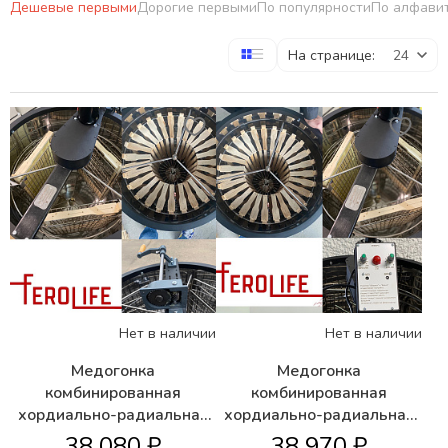
Дешевые первыми
Дорогие первыми
По популярности
По алфави
На странице:
Нет в наличии
Нет в наличии
Медогонка
Медогонка
комбинированная
комбинированная
хордиально-радиальная
хордиально-радиальная
3/24 с ручным приводом
3/24 с электро приводом
38 080 ₽
38 970 ₽