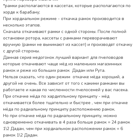
*рамки располагаются в кассетах, которые располагаются по
хорде к барабану;
При хордиальном режиме - откачка рамок производится в
несколько этапов.
Сначала откачивают рамки с одной стороны. После полной
остановки ротора, кассеты с рамками переворачивают
вручную (рамки не вынимают из кассет) и производят откачку
с другой стороны.
Данная серия медогонок лучший вариант для пчеловодов
которые откачивают чаще мёд из маленьких магазинных
рамок и реже из больших рамок Дадан или Рута.
Нельзя сказать, что один режим откачке мёда хороший, а
другой не очень. Все зависит от того с какими рамками вы
работаете и какая по численности пчелосемей у вас пасека.
При откачке мёда по хардипльному принципу - мёд
откачивается более тщательно и быстрее , чем при откачке
мёда по радиальному принципу расположению рамок.
Но при откачке мёда по радиальному принципу, можно
одновременно откачивать в 4 раза больше рамок = 24 рамок
1\2 Дадан, чем при хордиальном расположении рамок = 6
рамок 1\2 Дадан.