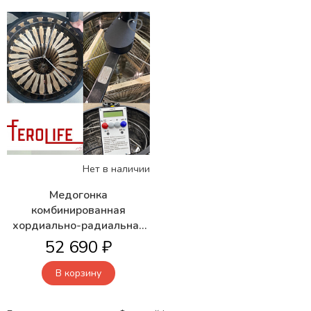
Нет в наличии
Медогонка
комбинированная
хордиально-радиальная
3/24 с электро приводом
52 690 ₽
КЭЭ 12/220В клапан
пластик
В корзину