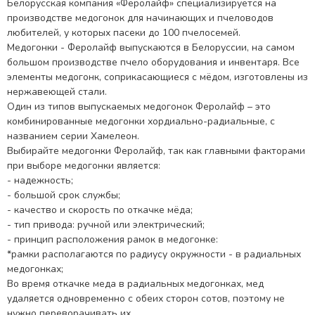
Белорусская компания «Феролайф» специализируется на
производстве медогонок для начинающих и пчеловодов
любителей, у которых пасеки до 100 пчелосемей.
Медогонки - Феролайф выпускаются в Белоруссии, на самом
большом производстве пчело оборудования и инвентаря. Все
элементы медогонк, соприкасающиеся с мёдом, изготовлены из
нержавеющей стали.
Один из типов выпускаемых медогонок Феролайф – это
комбинированные медогонки хордиально-радиальные, с
названием серии Хамелеон.
Выбирайте медогонки Феролайф, так как главными факторами
при выборе медогонки является:
- надежность;
- большой срок службы;
- качество и скорость по откачке мёда;
- тип привода: ручной или электрический;
- принцип расположения рамок в медогонке:
*рамки располагаются по радиусу окружности - в радиальных
медогонках;
Во время откачке меда в радиальных медогонках, мед
удаляется одновременно с обеих сторон сотов, поэтому не
нужно переворачивать их.