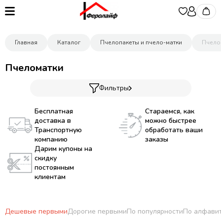
Главная
Каталог
Пчелопакеты и пчело-матки
Пчело
Пчеломатки
Фильтры
Бесплатная
Стараемся, как
доставка в
можно быстрее
Транспортную
обработать ваши
компанию
заказы
Дарим купоны на
скидку
постоянным
клиентам
Дешевые первыми
Дорогие первыми
По популярности
По алфави