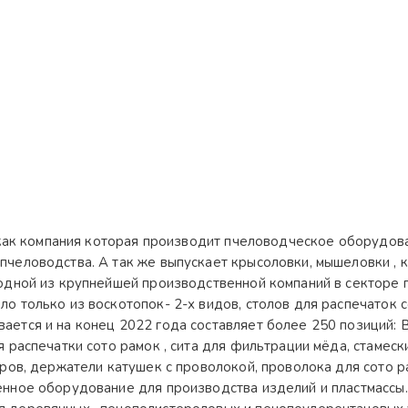
, как компания которая производит пчеловодческое оборудова
пчеловодства. А так же выпускает крысоловки, мышеловки ,
 одной из крупнейшей производственной компаний в секторе 
 только из воскотопок- 2-х видов, столов для распечаток со
ется и на конец 2022 года составляет более 250 позиций: В
 распечатки сото рамок , сита для фильтрации мёда, стамески
еров, держатели катушек с проволокой, проволока для сото 
нное оборудование для производства изделий и пластмассы.