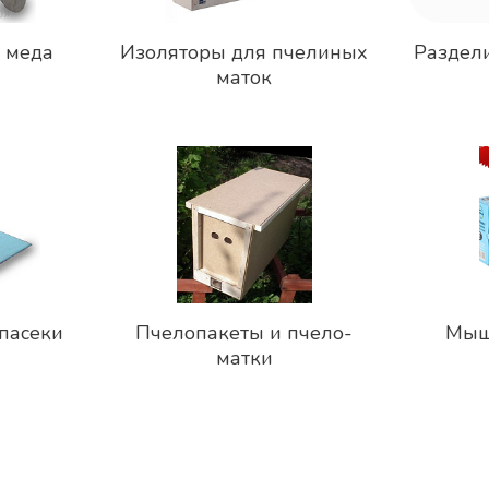
 меда
Изоляторы для пчелиных
Раздел
маток
пасеки
Пчелопакеты и пчело-
Мыш
матки