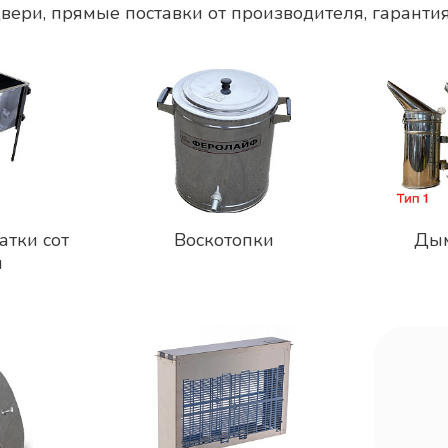
двери, прямые поставки от производителя, гаранти
рованная
Медогон
ьная 3/24
Ключ для откровения
нержавею
рическим
куботейнера
оборотна
.
1 500 ₽
атки сот
Воскотопки
Дым
и