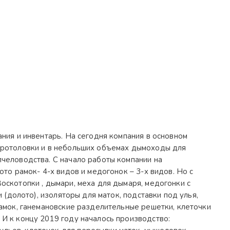
ния и инвентарь. На сегодня компания в основном
 кротоловки и в небольших объемах дымоходы для
пчеловодства. С начало работы компании на
то рамок- 4-х видов и медогонок – 3-х видов. Но с
оскотопки , дымари, меха для дымаря, медогонки с
 (долото), изоляторы для маток, подставки под улья,
рамок, ганемановские разделительные решетки, клеточки
 И к концу 2019 году началось производство: