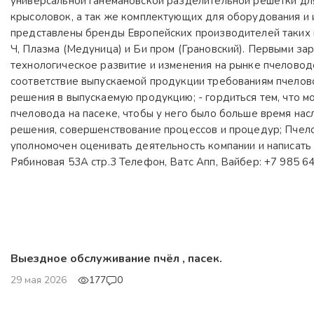
универсальной ганемановской разделительной решетки для
крысоловок, а так же комплектующих для оборудования и 
представлены бренды Европейских производителей таких ка
Ч, Плазма (Медуница) и Би пром (Грановский). Первыми з
технологическое развитие и изменения на рынке пчеловод
соответствие выпускаемой продукции требованиям пчелово
решения в выпускаемую продукцию; - гордиться тем, что мо
пчеловода на пасеке, чтобы у него было больше время нас
решения, совершенствование процессов и процедур; Пчело
уполномочен оценивать деятельность компании и написать о 
Рябиновая 53А стр.3 Телефон, Ватс Апп, Вайбер: +7 985 643
Выездное обслуживание пчёл , пасек.
29 мая 2026
177
0