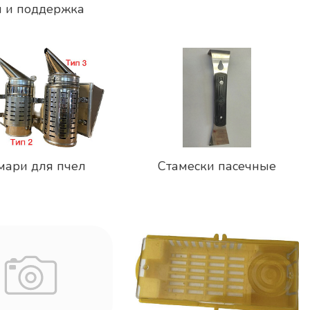
я и поддержка
ка 4-х рамочная из
щей стали, Стрекоза:
Электрический привод РЭК-1
я, с электроприводом
220 В
на ...
51 260 ₽
21 630 ₽
ари для пчел
Стамески пасечные