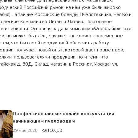
льев, клеточек для пересылки маток, мышеловок,
одческий Российский рынок, на нём уже были широко
лия) , а так же Российские бренды Пчелотехника, ЧепКо и
дческие компании из Литвы и Латвии. Постоянное
ти и гибкости. Основная задача компании «Феролайф»– это
им, но может быть еще лучше; - внедряет современные
 тем, что бы своей продукцией облегчить работу
водами, получает новый опыт, который дает новые идеи,
ями, пользователями продукции, но и теми, кто
ская д. 30Д. Склад, магазин в России: г.Москва, ул.
Профессиональные онлайн консультации
начинающим пчеловодам
29 мая 2026
110
0