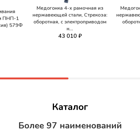
Медогонка 4-х рамочная из
Медогон
ивания
нержавеющей стали, Стрекоза:
нержавею
и ПНП-1
оборотная, с электроприводом
оборот
сия) 579Ф
н...
43 010 ₽
Каталог
Более 97 наименований