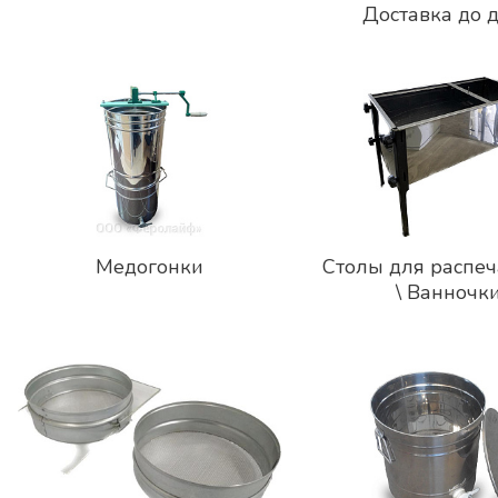
Доставка до 
Медогонка 3-х рамочная из
Медогонка комбини
нержавеющей стали, Стрекоза:
хордиально-радиал
оборотная, с электроприводом
на ножках с элект
на ...
приводом..
48 700 ₽
52 210 ₽
Медогонки
Столы для распеч
\ Ванночк