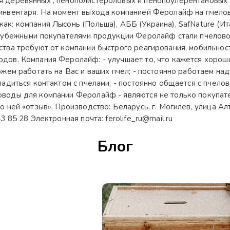
 деревянных , пенополистероловых и пенопоулерентановых у
инвентаря. На момент выхода компанией Феролайф на пчелов
к: компания Лысонь (Польша), АББ (Украина), SafNature (Ита
арубежными покупателями продукции Феролайф стали пчелово
ства требуют от компании быстрого реагирования, мобильнос
дов. Компания Феролайф: - улучшает то, что кажется хорош
жем работать на Вас и ваших пчел; - постоянно работаем над
ладиться контактом с пчелами; - постоянно общается с пчело
воды для компании Феролайф - являются не только покупател
ней «отзыв». Производство: Беларусь, г. Могилев, улица Алтай
 85 28 Электронная почта: ferolife_ru@mail.ru
Блог