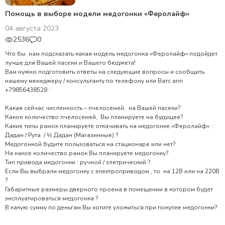
Помощь в выборе модели медогонки «Феролайф»
04 августа 2023
2536
0
Что бы нам подсказать какая модель медогонка «Феролайф» подойдет
лучше для Вашей пасеки и Вашего бюджета!
Вам нужно подготовить ответы на следующие вопросы и сообщить
нашему менеджеру / консультанту по телефону или Ватс апп
+79856438528 :
Какая сейчас численность – пчелосемей, на Вашей пасеки?
Какое количество пчелосемей, Вы планируете на будущее?
Какие типы рамок планируете откачивать на медогонке «Феролайф» :
Дадан / Рута / ½ Дадан (Магазинные) ?
Медогонкой будите пользоваться на стационаре или нет?
На какое количество рамок Вы планируете медогонку?
Тип привода медогонки : ручной / элетрический ?
Если Вы выбрали медогонку с электроприводом , то на 12В или на 220В
?
Габаритные размеры дверного проема в помещении в котором будет
эксплуатироваться медогонка ?
В какую сумму по деньгам Вы хотите уложиться при покупке медогонки?