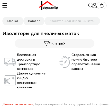
Главная
Каталог
Изоляторы для пчелиных маток
Изоляторы для пчелиных маток
Фильтры
Бесплатная
Стараемся, как
доставка в
можно быстрее
Транспортную
обработать ваши
компанию
заказы
Дарим купоны на
скидку
постоянным
клиентам
Дешевые первыми
Дорогие первыми
По популярности
По алфави