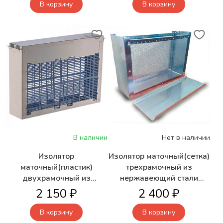
Белоруссия)
образца
В корзину
В корзину
В наличии
Нет в наличии
Изолятор
Изолятор маточный(сетка)
маточный(пластик)
трехрамочный из
двухрамочный из
нержавеющий стали
нержавеющей стали
ИМС-3 (Феролайф
2 150 ₽
2 400 ₽
ИМП-2 (Феролайф
Белоруссия)
Белоруссия)
В корзину
В корзину