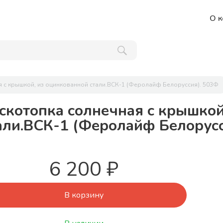
О к
я с крышкой, из оцинкованной стали.ВСК-1 (Феролайф Белоруссия). 503Ф
скотопка солнечная с крышкой
али.ВСК-1 (Феролайф Белорус
6 200 ₽
В корзину