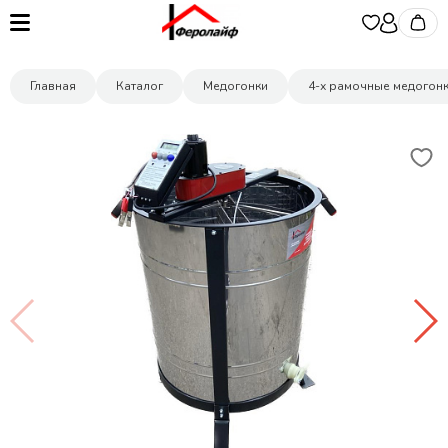
Главная
Каталог
Медогонки
4-х рамочные медогон