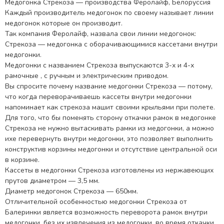
Медогонка Стрекоза — производства Феролайф, Белоруссия
Каждый производитель медогонок по своему называет линии
медогонок которые он производит.
Так компания Феролайф, назвала свои линии медогонок:
Стрекоза — медогонка с оборачивающимися кассетами внутри
медогонки.
Медогонки с названием Стрекоза выпускаются 3-х и 4-х
рамочные , с ручным и электрическим приводом.
Вы спросите почему название медогонки Стрекоза — потому,
что когда переворачиваешь кассеты внутри медогонки
напоминает как стрекоза машит своими крыльями при полете.
Для того, что бы поменять сторону откачки рамок в медогонке
Стрекоза не нужно вытаскивать рамки из медогонки, а можно
ихе перевернуть внутри медогонки, это позволяет выполнить
конструктив корзины медогонки и отсутствие центральной оси
в корзине.
Кассеты в медогонки Стрекоза изготовлены из нержавеющих
прутов диаметром — 3,5 мм.
Диаметр медогонок Стрекоза — 650мм.
Отличительной особенностью медогонки Стрекоза от
Балеринки является возможность переворота рамок внутри
медогонки, без их извлечения из медогонки, во время откачки