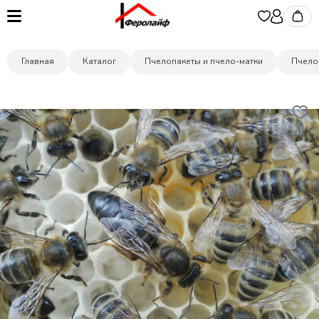
Главная
Каталог
Пчелопакеты и пчело-матки
Пчело