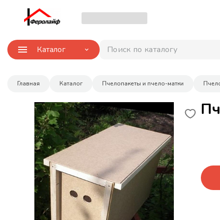
Каталог
Поиск по каталогу
Главная
Каталог
Пчелопакеты и пчело-матки
Пчел
Пч