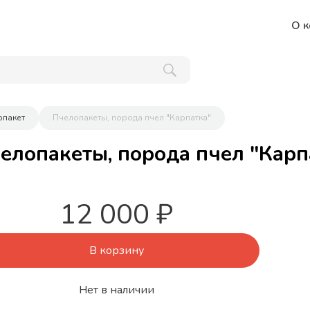
О к
опакет
Пчелопакеты, порода пчел "Карпатка"
елопакеты, порода пчел "Карп
12 000 ₽
В корзину
Нет в наличии